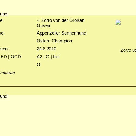
e:
♂ Zorro von der Großen
Gusen
e:
Appenzeller Sennenhund
Österr. Champion
ren:
24.6.2010
 ED | OCD
A2 | O | frei
O
mmbaum