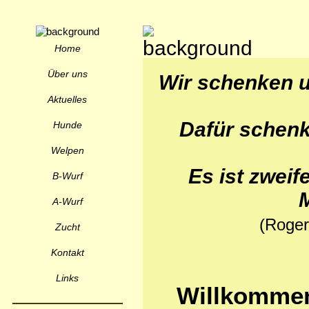
Home
Über uns
Wir schenken u
Aktuelles
Dafür schenke
Hunde
Welpen
Es ist zweif
B-Wurf
A-Wurf
(Roger 
Zucht
Kontakt
Links
Willkomme